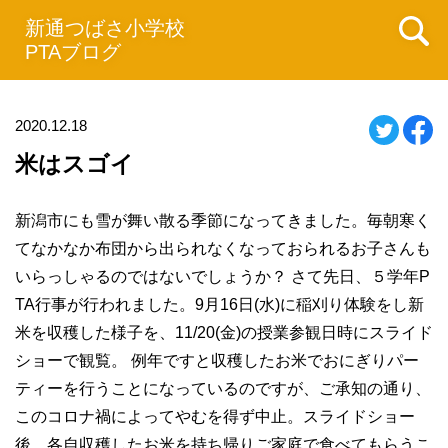
新通つばさ小学校
PTAブログ
2020.12.18
米はスゴイ
新潟市にも雪が舞い散る季節になってきました。毎朝寒く
てなかなか布団から出られなくなっておられるお子さんも
いらっしゃるのではないでしょうか？ さて先日、５学年P
TA行事が行われました。9月16日(水)に稲刈り体験をし新
米を収穫した様子を、11/20(金)の授業参観日時にスライド
ショーで観覧。 例年ですと収穫したお米でおにぎりパー
ティーを行うことになっているのですが、ご承知の通り、
このコロナ禍によってやむを得ず中止。スライドショー
後、各自収穫したお米を持ち帰りご家庭で食べてもらうこ