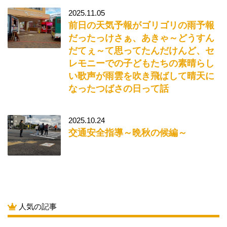
2025.11.05
前日の天気予報がゴリゴリの雨予報
だったっけさぁ、あきゃ～どうすん
だてぇ～て思ってたんだけんど、セ
レモニーでの子どもたちの素晴らし
い歌声が雨雲を吹き飛ばして晴天に
なったつばさの日って話
2025.10.24
交通安全指導～晩秋の候編～
人気の記事