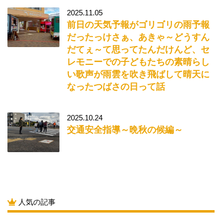
2025.11.05
前日の天気予報がゴリゴリの雨予報
だったっけさぁ、あきゃ～どうすん
だてぇ～て思ってたんだけんど、セ
レモニーでの子どもたちの素晴らし
い歌声が雨雲を吹き飛ばして晴天に
なったつばさの日って話
2025.10.24
交通安全指導～晩秋の候編～
人気の記事