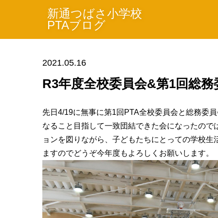
新通つばさ小学校
PTAブログ
2021.05.16
R3年度全校委員会&第1回総務
先日4/19に無事に第1回PTA全校委員会と総務
なること目指して一致団結できた会になったのではないで
ョンを図りながら、子どもたちにとっての学校生
ますのでどうぞ今年度もよろしくお願いします。